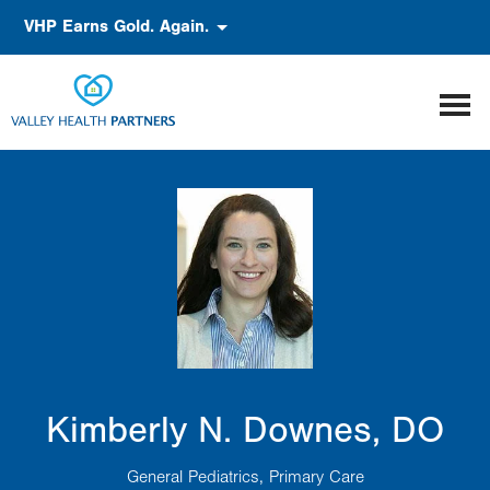
Pasar
Accessibility
VHP Earns Gold. Again.
al
contenido
principal
Kimberly N. Downes, DO
General Pediatrics
Primary Care