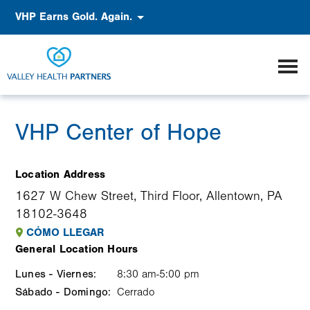
Pasar
Accessibility
VHP Earns Gold. Again.
al
contenido
principal
VHP Center of Hope
Location Address
1627 W Chew Street, Third Floor, Allentown, PA
18102-3648
CÓMO LLEGAR
General Location Hours
Lunes - Viernes:
Weekday
Time
Comment
8:30 am-5:00 pm
Sábado - Domingo:
slot
Cerrado