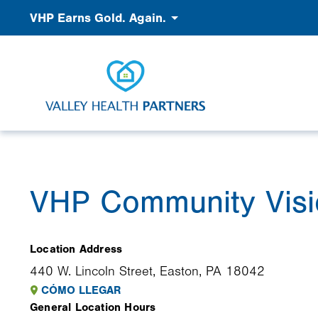
Pasar
Accessibility
VHP Earns Gold. Again.
al
contenido
principal
VHP Community Visi
Image
Location Address
440 W. Lincoln Street, Easton, PA 18042
CÓMO LLEGAR
General Location Hours