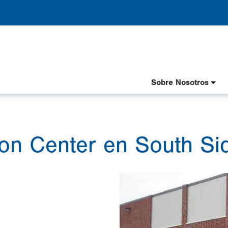
Header
Sobre Nosotros
Nav
Spanish
on Center en South Si
Image