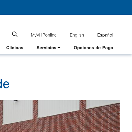
MyVHPonline
English
Español
Language
Search
website
switcher
Clínicas
Servicios
Opciones de Pago
de
Imag