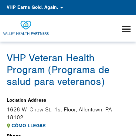
Pasar
Accessibility
VHP Earns Gold. Again.
al
contenido
principal
VHP Veteran Health
Program (Programa de
salud para veteranos)
Location Address
1628 W. Chew St., 1st Floor, Allentown, PA
18102
CÓMO LLEGAR