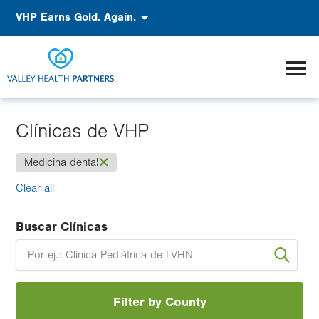
Pasar
Accessibility
VHP Earns Gold. Again.
al
contenido
principal
Clínicas de VHP
(-)
Medicina dental
Clear all
Buscar Clínicas
Filter by County