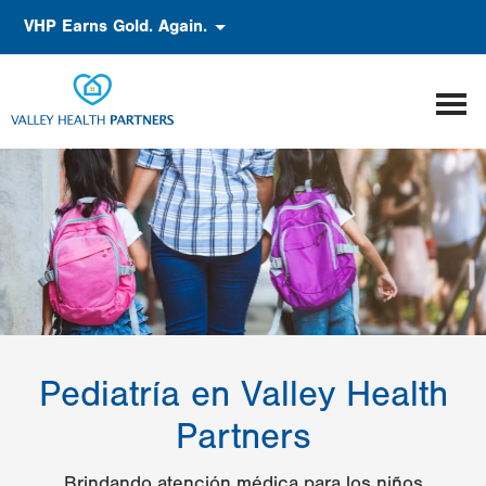
Pasar
Accessibility
VHP Earns Gold. Again.
al
contenido
principal
Pediatría en Valley Health
Partners
Brindando atención médica para los niños