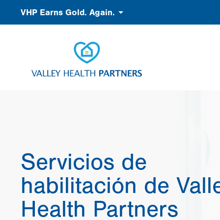
Pasar
Accessibility
VHP Earns Gold. Again.
al
contenido
principal
Servicios de
habilitación de Vall
Health Partners