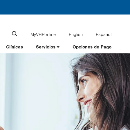
MyVHPonline
English
Español
Language
Search
website
switcher
Clínicas
Servicios
Opciones de Pago