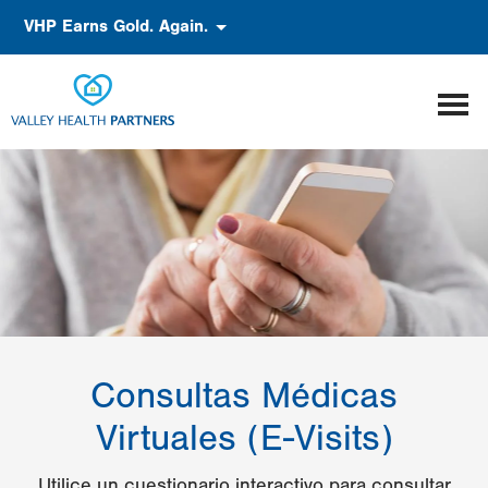
Pasar
Accessibility
VHP Earns Gold. Again.
al
contenido
principal
Consultas Médicas
Virtuales (E-Visits)
Utilice un cuestionario interactivo para consultar