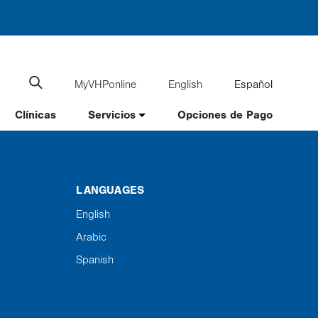
MyVHPonline
English
Español
Language
Search
website
switcher
Clínicas
Servicios
Opciones de Pago
LANGUAGES
English
Arabic
Spanish