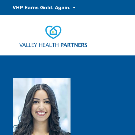
Pasar
Accessibility
VHP Earns Gold. Again.
al
contenido
principal