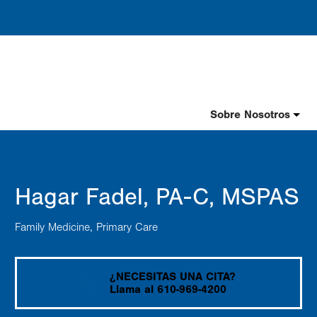
Header
Sobre Nosotros
Nav
Spanish
Hagar Fadel, PA-C, MSPAS
Family Medicine
Primary Care
¿NECESITAS UNA CITA?
Llama al 610-969-4200