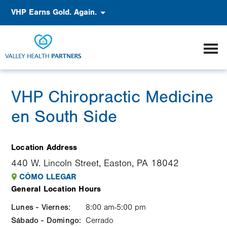
Pasar
Accessibility
VHP Earns Gold. Again.
al
contenido
principal
VHP Chiropractic Medicine
en South Side
Location Address
440 W. Lincoln Street, Easton, PA 18042
CÓMO LLEGAR
General Location Hours
Lunes - Viernes:
Weekday
Time
Comment
8:00 am-5:00 pm
Sábado - Domingo:
slot
Cerrado