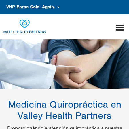
Pasar
Accessibility
VHP Earns Gold. Again.
al
contenido
principal
Medicina Quiropráctica en
Valley Health Partners
Proporcionándole atención quiropráctica a nuestra