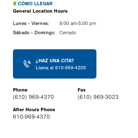
CÓMO LLEGAR
General Location Hours
Lunes - Viernes:
Weekday
Time
Comment
8:00 am-5:00 pm
slot
Sábado - Domingo:
Cerrado
¿HAZ UNA CITA?
Llama al 610-969-4200
Phone
Fax
(610) 969-4370
(610) 969-3023
After Hours Phone
610-969-4370