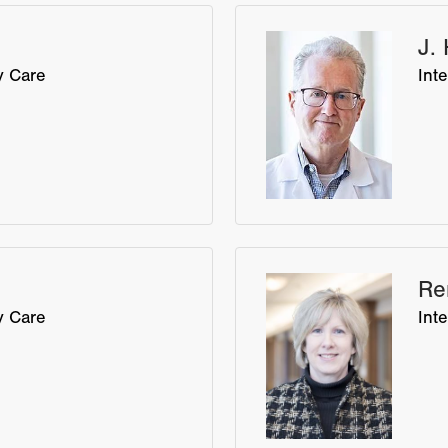
J.
y Care
Int
D
Re
y Care
Int