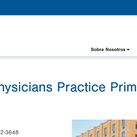
Header
Sobre Nosotros
Nav
Spanish
hysicians Practice Pri
Image
02-3648