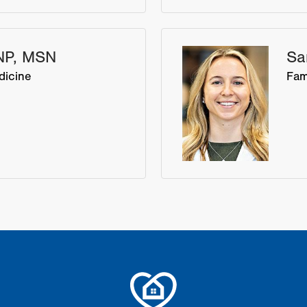
NP, MSN
Sa
dicine
Fam