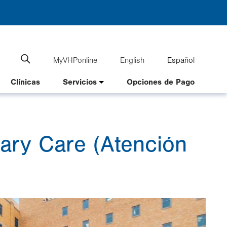
MyVHPonline
English
Español
Language
Search
website
switcher
Clínicas
Servicios
Opciones de Pago
mary Care (Atención
Imag