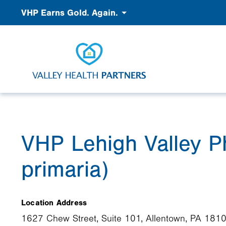
Pasar
Accessibility
VHP Earns Gold. Again.
al
contenido
principal
VHP Lehigh Valley P
primaria)
Image
Location Address
1627 Chew Street, Suite 101, Allentown, PA 181