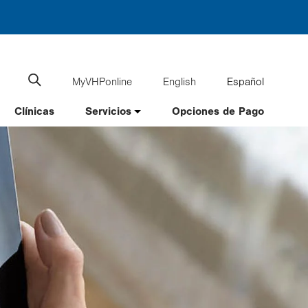
MyVHPonline
English
Español
Language
Search
website
switcher
Clínicas
Servicios
Opciones de Pago