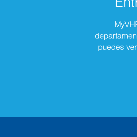
Ent
MyVHPo
departament
puedes ver 