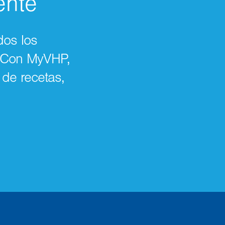
ente
dos los
. Con MyVHP,
 de recetas,