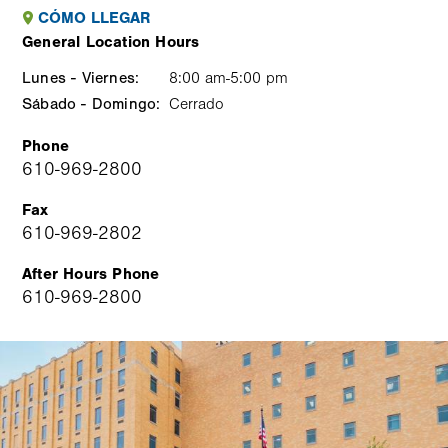
CÓMO LLEGAR
General Location Hours
Lunes - Viernes:
Weekday
Time
Comment
8:00 am-5:00 pm
Sábado - Domingo:
slot
Cerrado
Phone
610-969-2800
Fax
610-969-2802
After Hours Phone
610-969-2800
Image