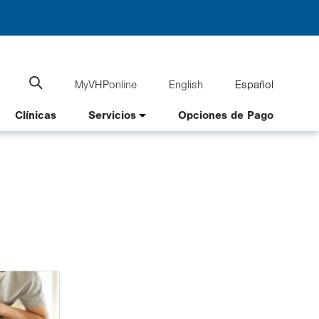
MyVHPonline
English
Español
Language
Search
website
switcher
Clínicas
Servicios
Opciones de Pago