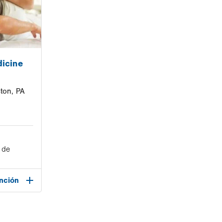
dicine
ton, PA
 de
nción