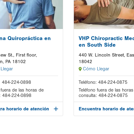
na Quiropráctica en
VHP Chiropractic Me
en South Side
w St., First floor,
440 W. Lincoln Street, Eas
wn, PA 18102
18042
Llegar
Cómo Llegar
:
484-224-0898
Teléfono:
484-224-0875
 fuera de las horas de
Teléfono fuera de las horas
:
484-224-0898
consulta:
484-224-0875
ra horario de atención
Encuentra horario de ate