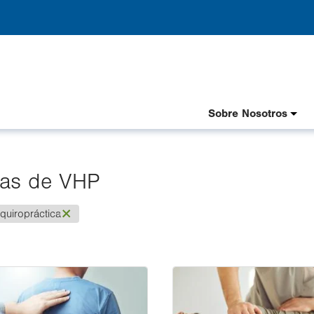
Header
Sobre Nosotros
Nav
Spanish
cas de VHP
(-)
quiropráctica
Image