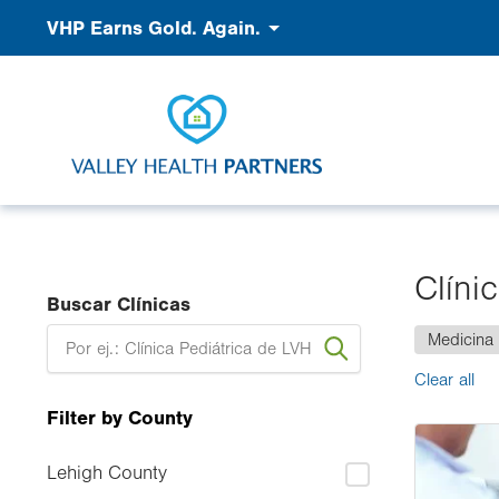
Pasar
Accessibility
VHP Earns Gold. Again.
al
contenido
principal
Clíni
Buscar Clínicas
Medicina 
Clear all
Filter by County
Image
Lehigh County