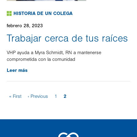
HISTORIA DE UN COLEGA
febrero 28, 2023
Trabajar cerca de tus raíces
VHP ayuda a Myra Schmidt, RN a mantenerse
comprometida con la comunidad
Leer más
Primera
« First
Página
‹ Previous
Page
1
Página
2
página
anterior
actual
Paginación