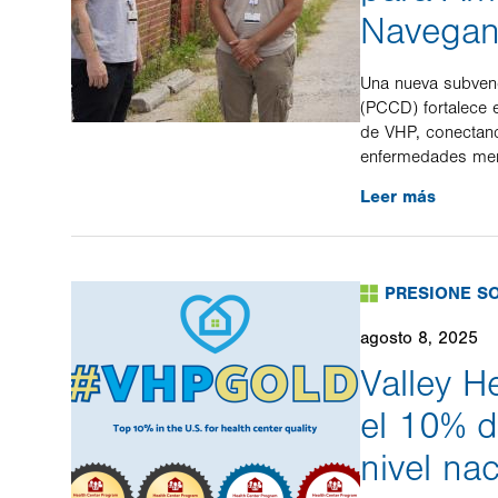
Navegan 
Una nueva subvenc
(PCCD) fortalece 
de VHP, conectand
enfermedades ment
Leer más
PRESIONE S
agosto 8, 2025
Valley H
el 10% d
nivel na