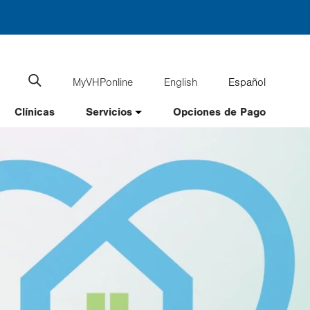
MyVHPonline
English
Español
Language
Search
website
switcher
Clínicas
Servicios
Opciones de Pago