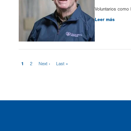
Voluntarios como 
Leer más
Página
1
Page
2
Siguiente
Next ›
Última
Last »
actual
página
página
Paginación