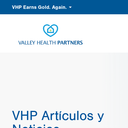
Pasar
Accessibility
VHP Earns Gold. Again.
al
contenido
principal
VHP Artículos y