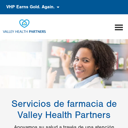
Pasar
Accessibility
VHP Earns Gold. Again.
al
contenido
principal
Servicios de farmacia de
Valley Health Partners
Apoyamos su salud a través de una atención