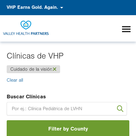
Pasar
Accessibility
VHP Earns Gold. Again.
al
contenido
principal
Clínicas de VHP
(-)
Cuidado de la visión
Clear all
Buscar Clínicas
Filter by County